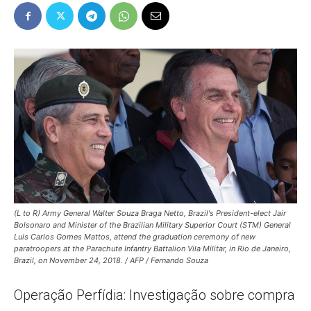
Popular
–
AL
(L to R) Army General Walter Souza Braga Netto, Brazil's President-elect Jair
Bolsonaro and Minister of the Brazilian Military Superior Court (STM) General
Luis Carlos Gomes Mattos, attend the graduation ceremony of new
paratroopers at the Parachute Infantry Battalion Vila Militar, in Rio de Janeiro,
Brazil, on November 24, 2018. / AFP / Fernando Souza
Operação Perfídia: Investigação sobre compra