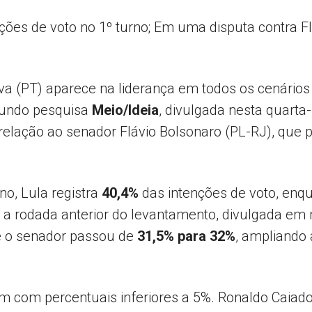
nções de voto no 1º turno; Em uma disputa contra Fl
Popular
ilva (PT) aparece na liderança em todos os cenário
egundo pesquisa
Meio/Ideia
, divulgada nesta quarta-
elação ao senador Flávio Bolsonaro (PL-RJ), que
–
no, Lula registra
40,4%
das intenções de voto, enqu
 rodada anterior do levantamento, divulgada em 
AL
e o senador passou de
31,5% para 32%
, ampliando 
m com percentuais inferiores a 5%. Ronaldo Caia