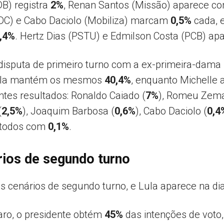
DB) registra
2%
, Renan Santos (Missão) aparece c
DC) e Cabo Daciolo (Mobiliza) marcam
0,5%
cada, 
,4%
. Hertz Dias (PSTU) e Edmilson Costa (PCB) 
sputa de primeiro turno com a ex-primeira-dama
 Lula mantém os mesmos
40,4%
, enquanto Michelle
tes resultados: Ronaldo Caiado (
7%
), Romeu Zema
(
2,5%
), Joaquim Barbosa (
0,6%
), Cabo Daciolo (
0,4
 todos com
0,1%
.
rios de segundo turno
 cenários de segundo turno, e Lula aparece na dia
aro, o presidente obtém
45%
das intenções de voto