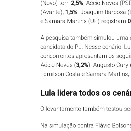
(Novo) tem
2,5%
, Aécio Neves (PS
(Avante),
1,5%
. Joaquim Barbosa (
e Samara Martins (UP) registram
0
A pesquisa também simulou uma di
candidata do PL. Nesse cenário,
concorrentes apresentam os seguin
Aécio Neves (
3,2%
), Augusto Cury 
Edmilson Costa e Samara Martins,
Lula lidera todos os cená
O levantamento também testou seis
Na simulação contra Flávio Bolson