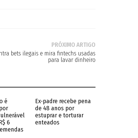
PRÓXIMO ARTIGO
tra bets ilegais e mira fintechs usadas
para lavar dinheiro
o é
Ex-padre recebe pena
por
de 48 anos por
vulnerável
estuprar e torturar
R$ 6
enteados
 emendas