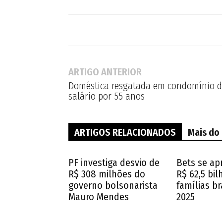
ARTIGO ANTERIOR
Doméstica resgatada em condomínio d
salário por 55 anos
ARTIGOS RELACIONADOS
Mais do
PF investiga desvio de
Bets se ap
R$ 308 milhões do
R$ 62,5 bi
governo bolsonarista
famílias br
Mauro Mendes
2025