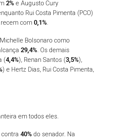
om
2%
e Augusto Cury
enquanto Rui Costa Pimenta (PCO)
aparecem com
0,1%
.
 Michelle Bolsonaro como
 alcança
29,4%
. Os demais
 (
4,4%
), Renan Santos (
3,5%
),
%
) e Hertz Dias, Rui Costa Pimenta,
nteira em todos eles.
, contra
40%
do senador. Na