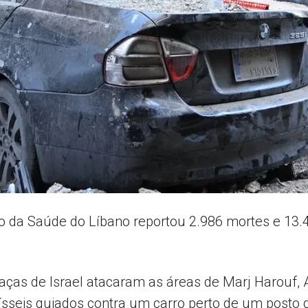
AL
rio da Saúde do Líbano reportou 2.986 mortes e 13.
 caças de Israel atacaram as áreas de Marj Harouf,
sseis guiados contra um carro perto de um posto d