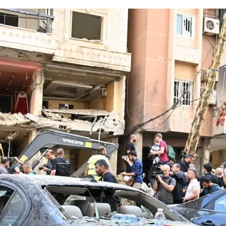
Comunicação
Popular
–