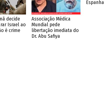
Espanha
emã decide
Associação Médica
ar Israel ao
Mundial pede
o é crime
libertação imediata do
Dr. Abu Safiya