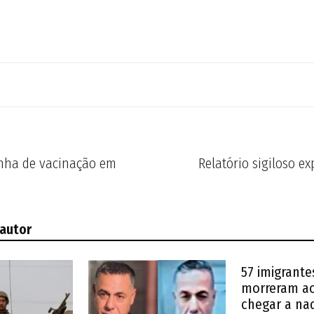
anha de vacinação em
Relatório sigiloso ex
 autor
57 imigrante
morreram ao
chegar a na