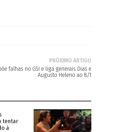
PRÓXIMO ARTIGO
põe falhas no GSI e liga generais Dias e
Augusto Heleno ao 8/1
s
 tentar
do à