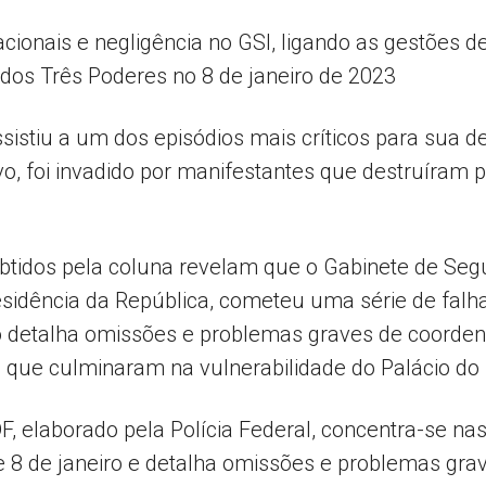
onais e negligência no GSI, ligando as gestões d
dos Três Poderes no 8 de janeiro de 2023
Popular
ssistiu a um dos episódios mais críticos para sua d
vo, foi invadido por manifestantes que destruíram
–
tidos pela coluna revelam que o Gabinete de Segur
sidência da República, cometeu uma série de falha
o detalha omissões e problemas graves de coorden
AL
 que culminaram na vulnerabilidade do Palácio do 
DF, elaborado pela Polícia Federal, concentra-se na
e 8 de janeiro e detalha omissões e problemas gra