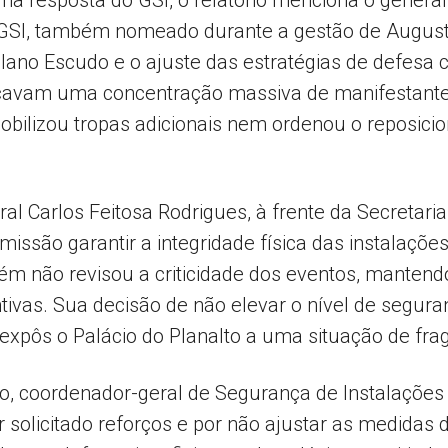
 na resposta do GSI, o relatório menciona o gener
 GSI, também nomeado durante a gestão de August
ano Escudo e o ajuste das estratégias de defesa c
avam uma concentração massiva de manifestantes
obilizou tropas adicionais nem ordenou o reposici
al Carlos Feitosa Rodrigues, à frente da Secretar
issão garantir a integridade física das instalações
ém não revisou a criticidade dos eventos, mantendo
tivas. Sua decisão de não elevar o nível de segu
expôs o Palácio do Planalto a uma situação de frag
do, coordenador-geral de Segurança de Instalaçõe
r solicitado reforços e por não ajustar as medidas