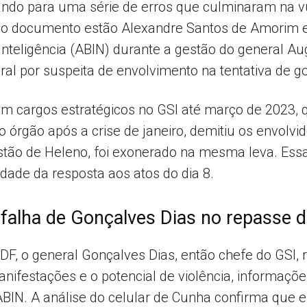
tando para uma série de erros que culminaram na vu
s no documento estão Alexandre Santos de Amorim
 Inteligência (ABIN) durante a gestão do general A
ral por suspeita de envolvimento na tentativa de go
cargos estratégicos no GSI até março de 2023, q
o órgão após a crise de janeiro, demitiu os envolv
ão de Heleno, foi exonerado na mesma leva. Essa 
ilidade da resposta aos atos do dia 8.
 falha de Gonçalves Dias no repasse 
DF, o general Gonçalves Dias, então chefe do GSI, 
anifestações e o potencial de violência, informaçõ
BIN. A análise do celular de Cunha confirma que ele