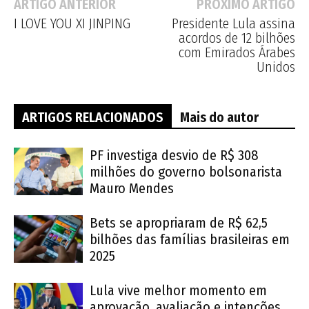
ARTIGO ANTERIOR
PRÓXIMO ARTIGO
I LOVE YOU XI JINPING
Presidente Lula assina
acordos de 12 bilhões
com Emirados Árabes
Unidos
ARTIGOS RELACIONADOS
Mais do autor
PF investiga desvio de R$ 308
milhões do governo bolsonarista
Mauro Mendes
Bets se apropriaram de R$ 62,5
bilhões das famílias brasileiras em
2025
Lula vive melhor momento em
aprovação, avaliação e intenções