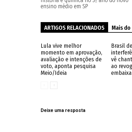
história e química no 3º ano do novo
ensino médio em SP
ARTIGOS RELACIONADOS
Mais do
Lula vive melhor
Brasil d
momento em aprovação,
interferê
avaliação e intenções de
vê chan
voto, aponta pesquisa
ao revog
Meio/Ideia
embaixa
Deixe uma resposta