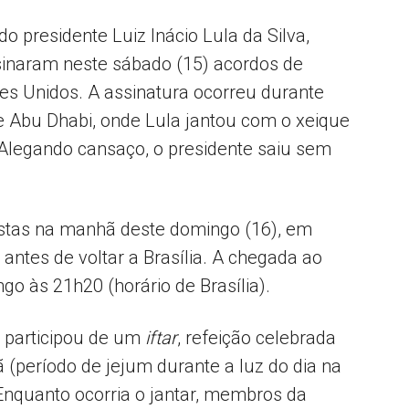
do presidente Luiz Inácio Lula da Silva,
sinaram neste sábado (15) acordos de
Popular
s Unidos. A assinatura ocorreu durante
de Abu Dhabi, onde Lula jantou com o xeique
legando cansaço, o presidente saiu sem
–
istas na manhã deste domingo (16), em
 antes de voltar a Brasília. A chegada ao
ngo às 21h20 (horário de Brasília).
AL
 participou de um
iftar
, refeição celebrada
 (período de jejum durante a luz do dia na
 Enquanto ocorria o jantar, membros da