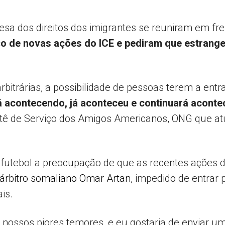
fesa dos direitos dos imigrantes se reuniram em f
co de novas ações do ICE e
pediram que estrange
bitrárias, a possibilidade de pessoas terem a ent
á acontecendo, já aconteceu e continuará acont
 de Serviço dos Amigos Americanos, ONG que atu
futebol a preocupação de que as recentes ações d
árbitro somaliano Omar Artan
, impedido de entrar
is.
 nossos piores temores, e eu gostaria de enviar 