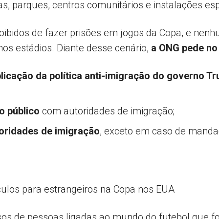
las, parques, centros comunitários e instalações es
ibidos de fazer prisões em jogos da Copa, e nenhum
nos estádios. Diante desse cenário,
a ONG pede no 
plicação da política anti-imigração do governo T
o público
com autoridades de imigração;
oridades de imigração
, exceto em caso de mandad
táculos para estrangeiros na Copa nos EUA
sos de pessoas ligadas ao mundo do futebol que fo