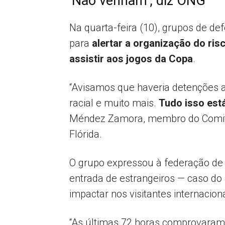
‘Não venham’, diz ONG
Na quarta-feira (10), grupos de de
para
alertar a organização do ris
assistir aos jogos da Copa
.
“Avisamos que haveria detenções ar
racial e muito mais.
Tudo isso est
Méndez Zamora, membro do Comitê
Flórida.
O grupo expressou à federação de 
entrada de estrangeiros — caso do
impactar nos visitantes internaciona
“As últimas 72 horas comprovaram