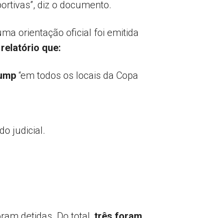
portivas”, diz o documento.
a orientação oficial foi emitida
relatório que:
rump
“em todos os locais da Copa
o judicial.
ram detidas. Do total,
três foram