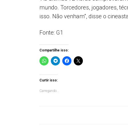
mundo. Torcedores, jogadores, téc
isso. Não venham”, disse o cineasta 
Fonte: G1
Compartilhe isso:
Curtir isso:
Carregando...