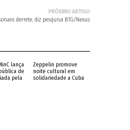
PRÓXIMO ARTIGO
lsonaro derrete, diz pesquisa BTG/Nexus
 MinC lança
Zeppelin promove
pública de
noite cultural em
iada pela
solidariedade a Cuba