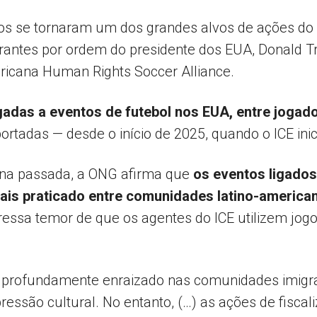
os se tornaram um dos grandes alvos de ações do I
grantes por ordem do presidente dos EUA, Donald 
Popular
ericana Human Rights Soccer Alliance.
gadas a eventos de futebol nos EUA, entre jogador
rtadas — desde o início de 2025, quando o ICE inic
–
na passada, a ONG afirma que
os eventos ligados
mais praticado entre comunidades latino-americ
pressa temor de que os agentes do ICE utilizem jo
AL
á profundamente enraizado nas comunidades imigra
essão cultural. No entanto, (…) as ações de fisca