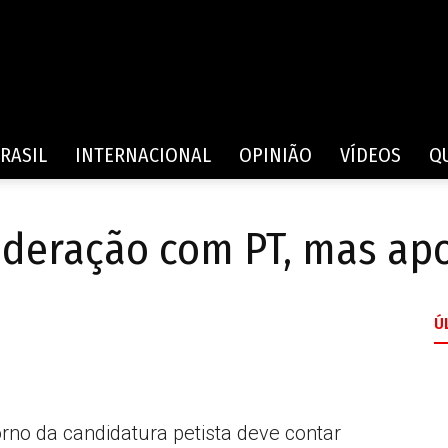
Rede
RASIL
INTERNACIONAL
OPINIÃO
VÍDEOS
Q
ederação com PT, mas apo
de
Ú
Comunicação
orno da candidatura petista deve contar