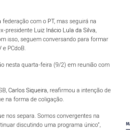
ma federação com o
PT
, mas seguirá na
Popular
ex-presidente
Luiz Inácio Lula da Silva
,
om isso, seguem conversando para formar
V e PCdoB.
–
ão nesta quarta-feira (9/2) em reunião com
PSB,
Carlos Siqueira
, reafirmou a intenção de
AL
ue na forma de coligação.
que nos separa. Somos convergentes na
M
tinuar discutindo uma programa único”,