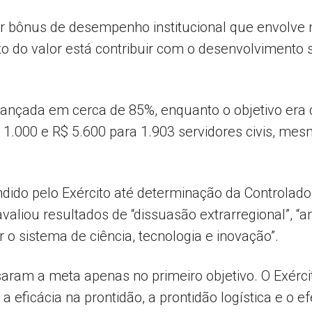
or bônus de desempenho institucional que envolve 
o do valor está contribuir com o desenvolvimento s
Popular
lcançada em cerca de 85%, enquanto o objetivo er
$ 1.000 e R$ 5.600 para 1.903 servidores civis, 
–
ondido pelo Exército até determinação da Controlad
avaliou resultados de “dissuasão extrarregional”, “a
AL
r o sistema de ciência, tecnologia e inovação”.
aram a meta apenas no primeiro objetivo. O Exércit
 eficácia na prontidão, a prontidão logística e o ef