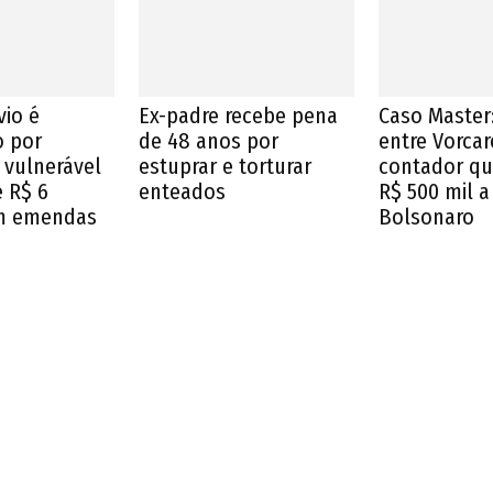
vio é
Ex-padre recebe pena
Caso Master:
o por
de 48 anos por
entre Vorcar
 vulnerável
estuprar e torturar
contador q
e R$ 6
enteados
R$ 500 mil a
m emendas
Bolsonaro