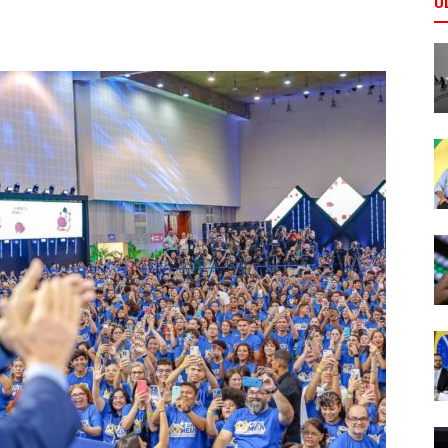
Ú
Comunicação
Popular
–