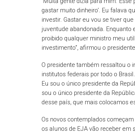
“Muita gente dizia para mim: ‘Esse
gastar muito dinheiro’. Eu falava q
investir. Gastar eu vou se tiver que
juventude abandonada. Enquanto e
proibido qualquer ministro meu util
investimento”, afirmou o president
O presidente também ressaltou o i
institutos federais por todo o Bras
Eu sou o único presidente da Repúb
sou o único presidente da Repúblic
desse país, que mais colocamos es
Os novos contemplados começam a r
os alunos de EJA vão receber em s