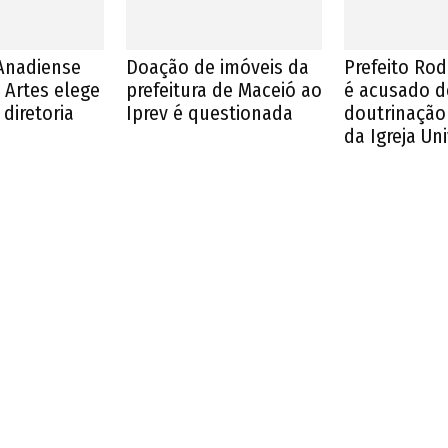
Anadiense
Doação de imóveis da
Prefeito Ro
 Artes elege
prefeitura de Maceió ao
é acusado d
diretoria
Iprev é questionada
doutrinação 
da Igreja Un