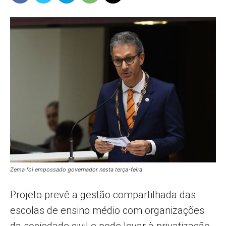
Popular
–
AL
Zema foi empossado governador nesta terça-feira
Projeto prevê a gestão compartilhada das
escolas de ensino médio com organizações
da sociedade civil e pode levar à privatização