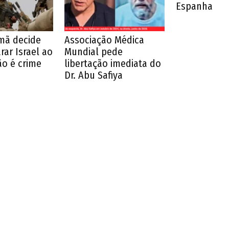
Espanha
emã decide
Associação Médica
ar Israel ao
Mundial pede
o é crime
libertação imediata do
Dr. Abu Safiya