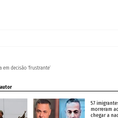
a em decisão ‘frustrante’
 autor
57 imigrante
morreram ao
chegar a na