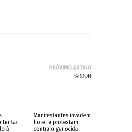
PRÓXIMO ARTIGO
PARDON
s
Manifestantes invadem
 tentar
hotel e protestam
do à
contra o genocida