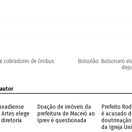
de cobradores de ônibus
Bolsolão: Bolsonaro el
dep
 autor
Anadiense
Doação de imóveis da
Prefeito Ro
 Artes elege
prefeitura de Maceió ao
é acusado d
diretoria
Iprev é questionada
doutrinação 
da Igreja Un