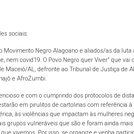
Comunicação
es sociais:
 Movimento Negro Alagoano e aliados/as da luta an
 nem covid19. O Povo Negro quer Viver” que vai o
Popular
de Maceió/AL, defronte ao Tribunal de Justiça de 
najô e AfroZumbi.
lencioso e com o cumprindo dos protocolos de dist
–
tarão em pirulitos de cartolinas com referência 
érica, às violências que impactam às mulheres neg
ais grupos vulneráveis que são e foram ainda mai
 que vivemos. Por isso, se organize e venha partici