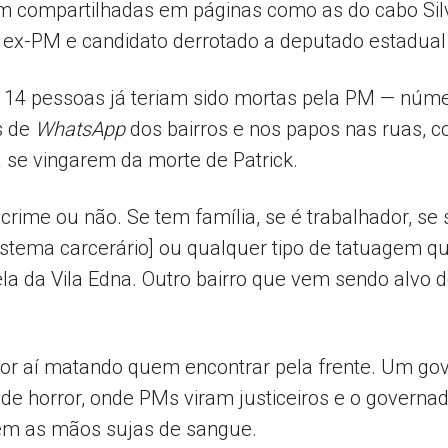
am compartilhadas em páginas como as do cabo Sil
o ex-PM e candidato derrotado a deputado estadua
, 14 pessoas já teriam sido mortas pela PM — núm
s de
WhatsApp
dos bairros e nos papos nas ruas, co
 se vingarem da morte de Patrick.
crime ou não. Se tem família, se é trabalhador, s
istema carcerário] ou qualquer tipo de tatuagem qu
 da Vila Edna. Outro bairro que vem sendo alvo dos
r por aí matando quem encontrar pela frente. Um go
de horror, onde PMs viram justiceiros e o governado
tem as mãos sujas de sangue.