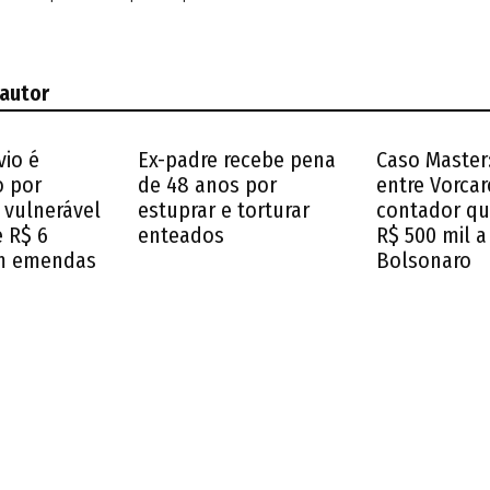
 autor
vio é
Ex-padre recebe pena
Caso Master:
o por
de 48 anos por
entre Vorcar
 vulnerável
estuprar e torturar
contador q
e R$ 6
enteados
R$ 500 mil a
m emendas
Bolsonaro