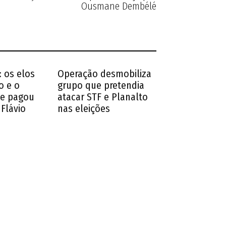
Ousmane Dembélé
 os elos
Operação desmobiliza
o e o
grupo que pretendia
ue pagou
atacar STF e Planalto
 Flávio
nas eleições