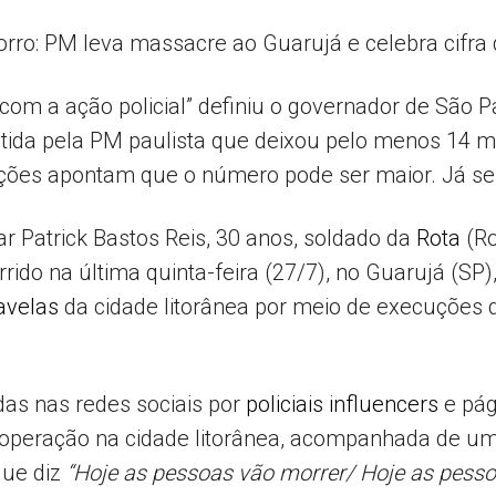
ocorro: PM leva massacre ao Guarujá e celebra cifra
Popular
om a ação policial” definiu o governador de São Pa
etida pela PM paulista que deixou pelo menos 14 mo
gações apontam que o número pode ser maior. Já s
–
tar Patrick Bastos Reis, 30 anos, soldado da
Rota
(Ro
orrido na última quinta-feira (27/7), no Guarujá (SP
avelas
da cidade litorânea por meio de execuções
AL
as nas redes sociais por
policiais influencers
e pág
operação na cidade litorânea, acompanhada de um
que diz
“Hoje as pessoas vão morrer/ Hoje as pessoa