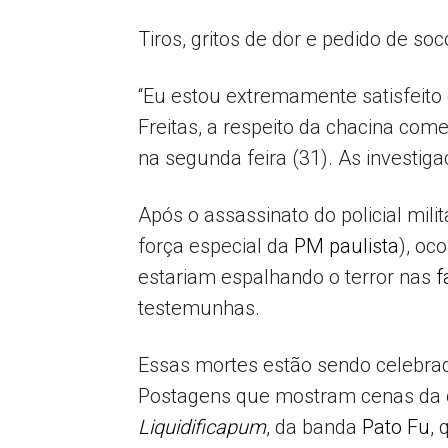
Tiros, gritos de dor e pedido de s
“Eu estou extremamente satisfeito c
Freitas, a respeito da chacina com
na segunda feira (31). As investi
Após o assassinato do policial mili
força especial da
PM paulista
), oc
estariam espalhando o terror nas
f
testemunhas.
Essas mortes estão sendo celebrad
Postagens que mostram cenas da 
Liquidificapum
, da banda
Pato Fu
, 