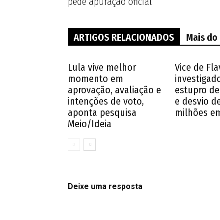
pede apuração oficial
ARTIGOS RELACIONADOS
Mais do
Lula vive melhor
Vice de Fla
momento em
investigad
aprovação, avaliação e
estupro de
intenções de voto,
e desvio d
aponta pesquisa
milhões e
Meio/Ideia
Deixe uma resposta