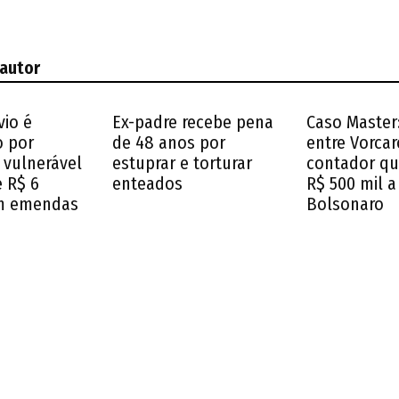
 autor
vio é
Ex-padre recebe pena
Caso Master:
o por
de 48 anos por
entre Vorcar
 vulnerável
estuprar e torturar
contador q
e R$ 6
enteados
R$ 500 mil a
m emendas
Bolsonaro