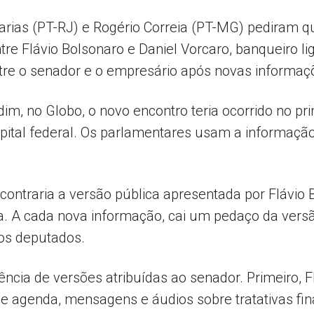
rias (PT-RJ) e Rogério Correia (PT-MG) pediram que
tre Flávio Bolsonaro e Daniel Vorcaro, banqueiro l
Popular
ntre o senador e o empresário após novas informaç
m, no Globo, o novo encontro teria ocorrido no p
pital federal. Os parlamentares usam a informaçã
–
a contraria a versão pública apresentada por Flávi
a. A cada nova informação, cai um pedaço da versão
AL
 os deputados.
cia de versões atribuídas ao senador. Primeiro, F
 de agenda, mensagens e áudios sobre tratativas fi