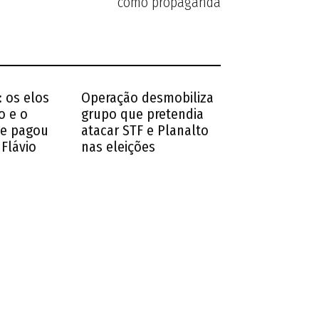
como propaganda
 os elos
Operação desmobiliza
o e o
grupo que pretendia
ue pagou
atacar STF e Planalto
 Flávio
nas eleições