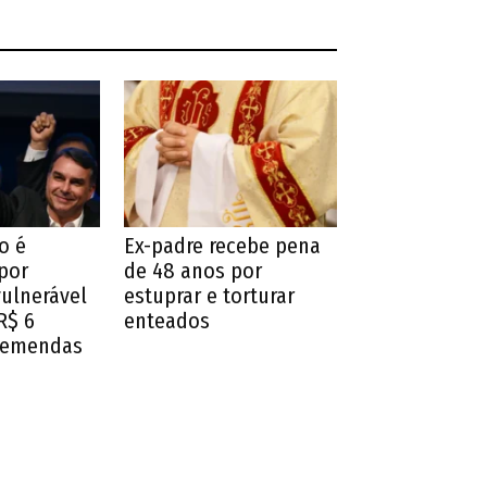
o é
Ex-padre recebe pena
por
de 48 anos por
vulnerável
estuprar e torturar
R$ 6
enteados
 emendas