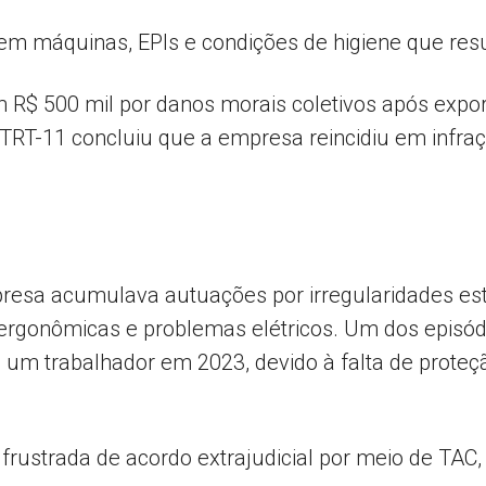
 em máquinas, EPIs e condições de higiene que res
Popular
R$ 500 mil por danos morais coletivos após expo
TRT-11 concluiu que a empresa reincidiu em infr
–
esa acumulava autuações por irregularidades es
 ergonômicas e problemas elétricos. Um dos episód
um trabalhador em 2023, devido à falta de prot
AL
 frustrada de acordo extrajudicial por meio de TA