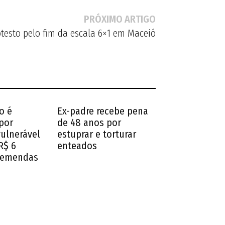
PRÓXIMO ARTIGO
testo pelo fim da escala 6×1 em Maceió
o é
Ex-padre recebe pena
por
de 48 anos por
vulnerável
estuprar e torturar
R$ 6
enteados
 emendas