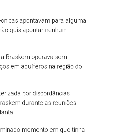
 técnicas apontavam para alguma
 não quis apontar nenhum
e, a Braskem operava sem
oços em aquíferos na região do
terizada por discordâncias
raskem durante as reuniões.
lanta.
terminado momento em que tinha