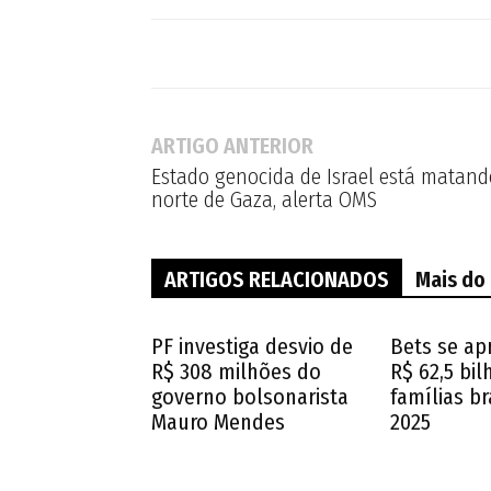
ARTIGO ANTERIOR
Estado genocida de Israel está matand
norte de Gaza, alerta OMS
ARTIGOS RELACIONADOS
Mais do
PF investiga desvio de
Bets se ap
R$ 308 milhões do
R$ 62,5 bi
governo bolsonarista
famílias br
Mauro Mendes
2025