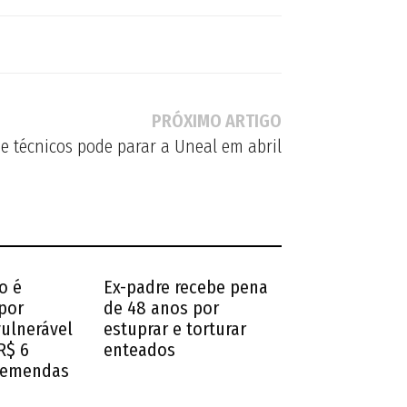
PRÓXIMO ARTIGO
 e técnicos pode parar a Uneal em abril
o é
Ex-padre recebe pena
por
de 48 anos por
vulnerável
estuprar e torturar
R$ 6
enteados
 emendas