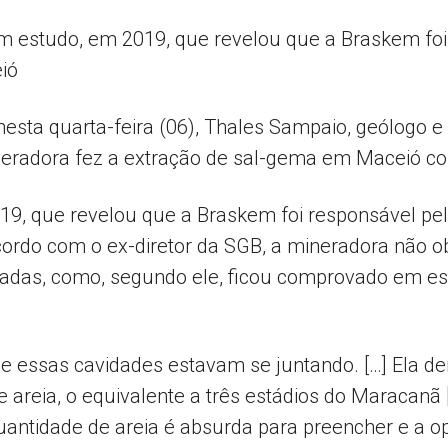
m estudo, em 2019, que revelou que a Braskem fo
ió
Popular
sta quarta-feira (06), Thales Sampaio, geólogo e 
ineradora fez a extração de sal-gema em Maceió co
–
19, que revelou que a Braskem foi responsável p
acordo com o ex-diretor da SGB, a mineradora não 
oradas, como, segundo ele, ficou comprovado em e
AL
 essas cavidades estavam se juntando. […] Ela dei
 areia, o equivalente a três estádios do Maracanã 
uantidade de areia é absurda para preencher e a 