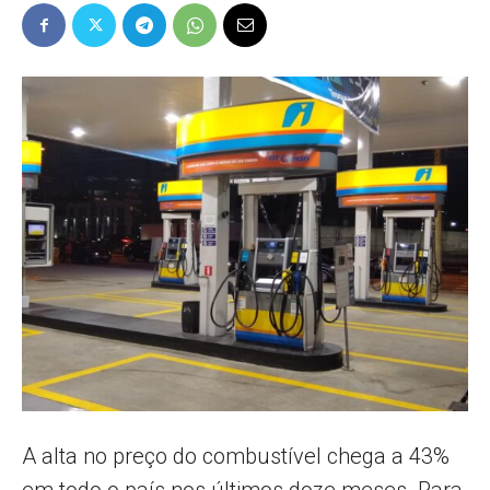
Popular
–
AL
A alta no preço do combustível chega a 43%