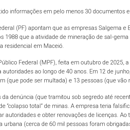
itido informações em pelo menos 30 documentos e
Popular
Federal (PF) apontam que as empresas Salgema e 
 1988 que a atividade de mineração de sal-gema
a residencial em Maceió.
–
Público Federal (MPF), feita em outubro de 2025, a
utoridades ao longo de 40 anos. Em 12 de junho,
em (que pode ser multada) e 13 pessoas (que vão r
da denúncia (que tramitou sob segredo até recen
AL
de “colapso total” de minas. A empresa teria falsi
r autoridades e obter renovações de licenças. Ao 
 urbana (cerca de 60 mil pessoas foram obrigadas 