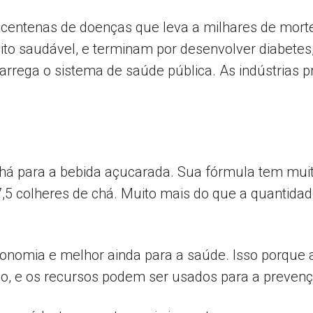
ca centenas de doenças que leva a milhares de mor
o saudável, e terminam por desenvolver diabetes, p
Popular
arrega o sistema de saúde pública. As indústrias
–
há para a bebida açucarada. Sua fórmula tem muit
s 7,5 colheres de chá. Muito mais do que a quanti
AL
conomia e melhor ainda para a saúde. Isso porque 
, e os recursos podem ser usados para a prevenç