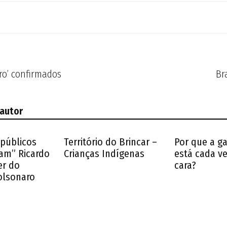
aro’ confirmados
Br
 autor
 públicos
Território do Brincar –
Por que a ga
am” Ricardo
Crianças Indígenas
está cada v
er do
cara?
olsonaro