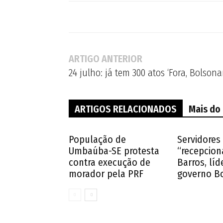
ARTIGO ANTERIOR
24 julho: já tem 300 atos ‘Fora, Bolson
ARTIGOS RELACIONADOS
Mais do
População de
Servidores
Umbaúba-SE protesta
“recepcion
contra execução de
Barros, líd
morador pela PRF
governo B