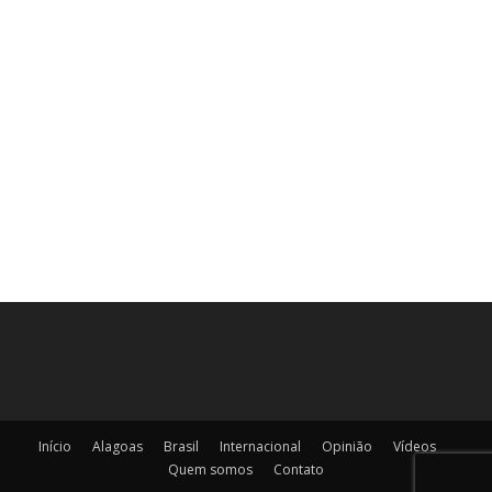
Início
Alagoas
Brasil
Internacional
Opinião
Vídeos
Quem somos
Contato