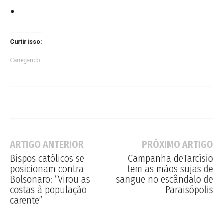
Curtir isso:
Carregando...
ARTIGO ANTERIOR
PRÓXIMO ARTIGO
Bispos católicos se
Campanha deTarcísio
posicionam contra
tem as mãos sujas de
Bolsonaro: “Virou as
sangue no escândalo de
costas à população
Paraisópolis
carente”