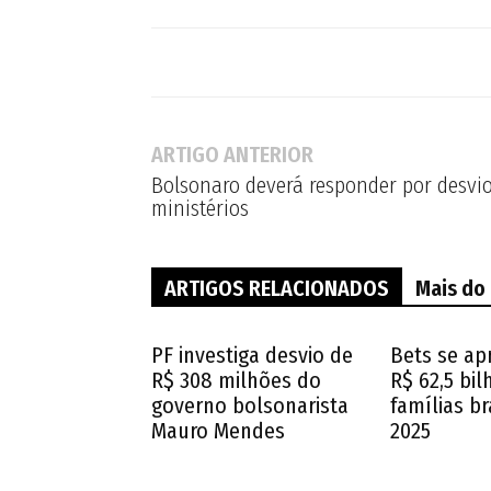
ARTIGO ANTERIOR
Bolsonaro deverá responder por desvio
ministérios
ARTIGOS RELACIONADOS
Mais do
PF investiga desvio de
Bets se ap
R$ 308 milhões do
R$ 62,5 bi
governo bolsonarista
famílias br
Mauro Mendes
2025