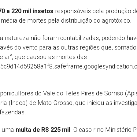
70 a 220 mil insetos
responsáveis pela produção d
 média de mortes pela distribuição do agrotóxico.
na natureza não foram contabilizadas, podendo ha
ravés do vento para as outras regiões que, somado
e ar”, que causou as mortes das
b5c9d14d59258a1f8.safeframe.googlesyndication.
ponicultores do Vale do Teles Pires de Sorriso (Api
ria (Indea) de Mato Grosso, que iniciou as investig
 fazendas.
eu uma
multa de R$ 225 mil
. O caso r no Ministéri