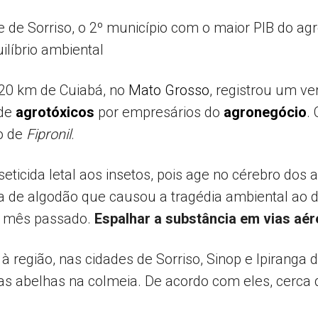
e de Sorriso, o 2º município com o maior PIB do ag
ilíbrio ambiental
Popular
 420 km de Cuiabá, no
Mato Grosso
, registrou um v
 de
agrotóxicos
por empresários do
agronegócio
.
o de
Fipronil
.
–
ticida letal aos insetos, pois age no cérebro dos
a de algodão que causou a tragédia ambiental ao di
o mês passado.
Espalhar a substância em vias aér
AL
 região, nas cidades de Sorriso, Sinop e Ipiranga 
as abelhas na colmeia. De acordo com eles, cerca