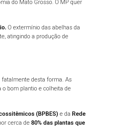
omia do Mato Grosso. O MP quer
io.
O extermínio das abelhas da
te, atingindo a produção de
 fatalmente desta forma. As
a o bom plantio e colheita de
 Ecossitêmicos (BPBES)
e da
Rede
por cerca de
80% das plantas que