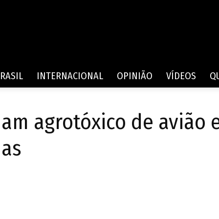
Rede
RASIL
INTERNACIONAL
OPINIÃO
VÍDEOS
Q
jam agrotóxico de avião
de
has
Comunicação