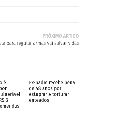
PRÓXIMO ARTIGO
ula para regular armas vai salvar vidas
o é
Ex-padre recebe pena
por
de 48 anos por
vulnerável
estuprar e torturar
R$ 6
enteados
 emendas