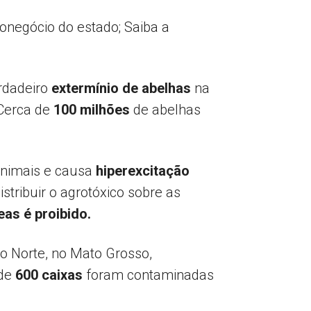
ronegócio do estado; Saiba a
erdadeiro
extermínio de abelhas
na
 Cerca de
100 milhões
de abelhas
 animais e causa
hiperexcitação
stribuir o agrotóxico sobre as
eas é proibido.
do Norte, no Mato Grosso,
 de
600 caixas
foram contaminadas