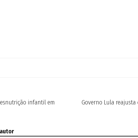
desnutrição infantil em
Governo Lula reajusta
 autor