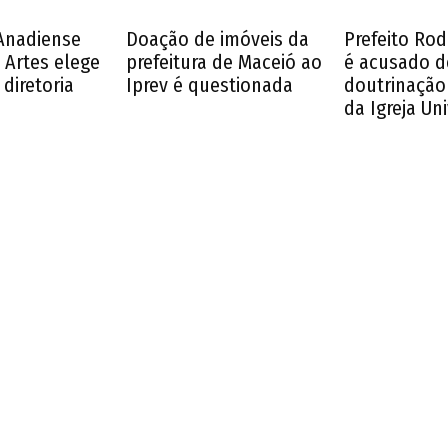
Anadiense
Doação de imóveis da
Prefeito Ro
 Artes elege
prefeitura de Maceió ao
é acusado d
diretoria
Iprev é questionada
doutrinação 
da Igreja Un