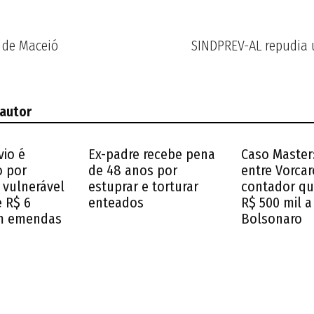
 de Maceió
SINDPREV-AL repudia 
 autor
vio é
Ex-padre recebe pena
Caso Master:
o por
de 48 anos por
entre Vorcar
 vulnerável
estuprar e torturar
contador q
e R$ 6
enteados
R$ 500 mil a
m emendas
Bolsonaro