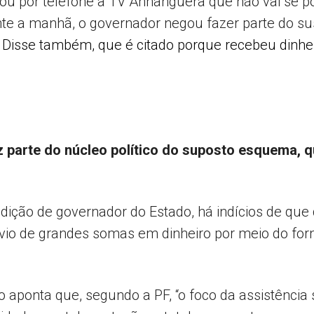
ou por telefone à TV Anhanguera que não vai se pos
nte a manhã, o governador negou fazer parte do s
.
Disse também, que é citado porque recebeu dinhei
 parte do núcleo político do suposto esquema, q
ndição de governador do Estado, há indícios de qu
vio de grandes somas em dinheiro por meio do for
 aponta que, segundo a PF, “o foco da assistência