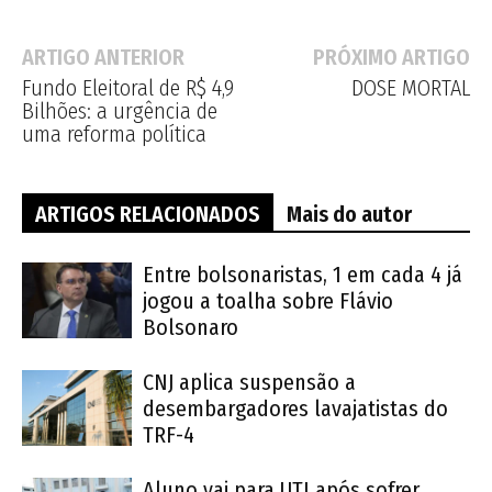
ARTIGO ANTERIOR
PRÓXIMO ARTIGO
Fundo Eleitoral de R$ 4,9
DOSE MORTAL
Bilhões: a urgência de
uma reforma política
ARTIGOS RELACIONADOS
Mais do autor
Entre bolsonaristas, 1 em cada 4 já
jogou a toalha sobre Flávio
Bolsonaro
CNJ aplica suspensão a
desembargadores lavajatistas do
TRF-4
Aluno vai para UTI após sofrer