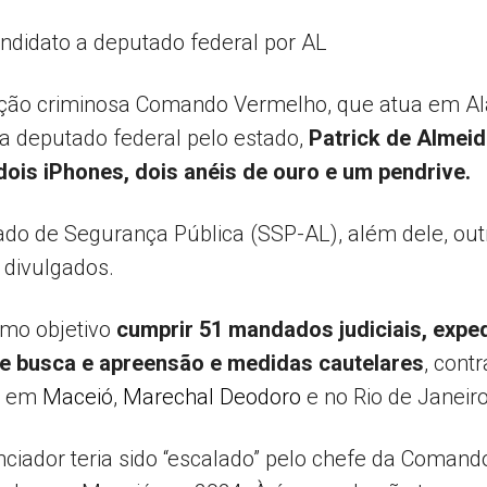
andidato a deputado federal por AL
Popular
cção criminosa Comando Vermelho, que atua em Ala
o a deputado federal pelo estado,
Patrick de Almeid
dois iPhones, dois anéis de ouro e um pendrive.
–
ado de Segurança Pública (SSP-AL), além dele, out
 divulgados.
omo objetivo
cumprir 51 mandados judiciais, exped
 de busca e apreensão e medidas cautelares
, cont
AL
m em
Maceió
,
Marechal Deodoro
e no Rio de Janeiro
enciador teria sido “escalado” pelo chefe da Com