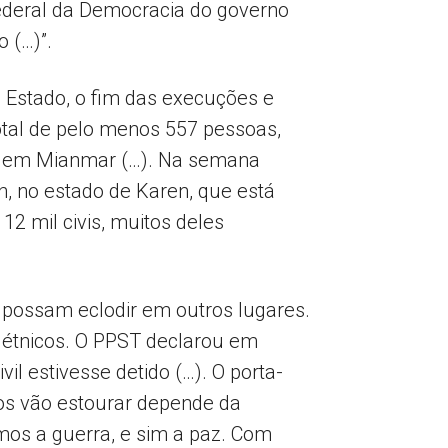
Federal da Democracia do governo
o (…)”.
 Estado, o fim das execuções e
total de pelo menos 557 pessoas,
ais em Mianmar (…). Na semana
n, no estado de Karen, que está
2 mil civis, muitos deles
 possam eclodir em outros lugares.
s étnicos. O PPST declarou em
l estivesse detido (…). O porta-
tos vão estourar depende da
mos a guerra, e sim a paz. Com