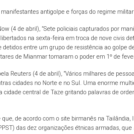
e manifestantes antigolpe e forças do regime militar
Popular
(4 de abril), “Sete policiais capturados por mani
libertados na sexta-feira em troca de nove civis de
de detidos entre um grupo de resistência ao golpe d
litares de Mianmar tomaram o poder em 1º de fever
–
pela Reuters (4 de abril), “Vários milhares de pe
tras cidades no Norte e no Sul. Uma enorme multi
a cidade central de Taze gritando palavras de or
AL
e, de acordo com o site birmanês na Tailândia, Ir
PPST) das dez organizações étnicas armadas, que 