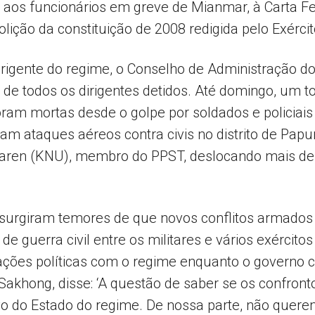
el aos funcionários em greve de Mianmar, à Carta 
olição da constituição de 2008 redigida pelo Exércit
rigente do regime, o Conselho de Administração do
ão de todos os dirigentes detidos. Até domingo, um 
 foram mortas desde o golpe por soldados e polici
m ataques aéreos contra civis no distrito de Papu
Karen (KNU), membro do PPST, deslocando mais de 1
 surgiram temores de que novos conflitos armados
e guerra civil entre os militares e vários exército
ções políticas com o regime enquanto o governo civi
Sakhong, disse: ‘A questão de saber se os confron
vo do Estado do regime. De nossa parte, não quere