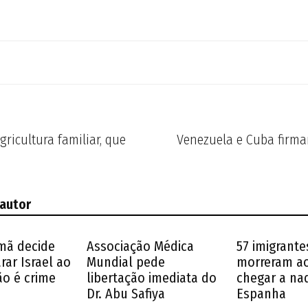
gricultura familiar, que
Venezuela e Cuba firma
 autor
emã decide
Associação Médica
57 imigrante
ar Israel ao
Mundial pede
morreram ao
o é crime
libertação imediata do
chegar a na
Dr. Abu Safiya
Espanha