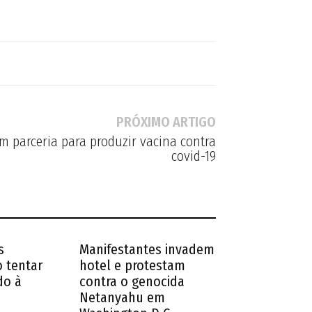
PRÓXIMO ARTIGO
m parceria para produzir vacina contra
covid-19
s
Manifestantes invadem
 tentar
hotel e protestam
do à
contra o genocida
Netanyahu em