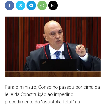
Popular
–
AL
Para o ministro, Conselho passou por cima da
lei e da Constituição ao impedir o
procedimento da “assistolia fetal” na