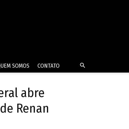
QUEM SOMOS
CONTATO
eral abre
s de Renan