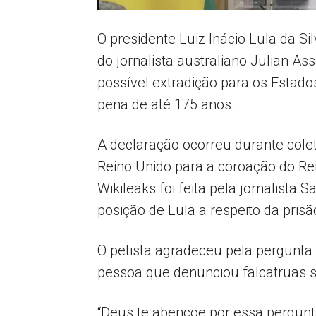
O presidente Luiz Inácio Lula da S
do jornalista australiano Julian 
possível extradição para os Estad
pena de até 175 anos.
A declaração ocorreu durante cole
Reino Unido para a coroação do Rei
Wikileaks foi feita pela jornalista 
posição de Lula a respeito da pris
O petista agradeceu pela pergunta
pessoa que denunciou falcatruas s
“Deus te abençoe por essa pergunt