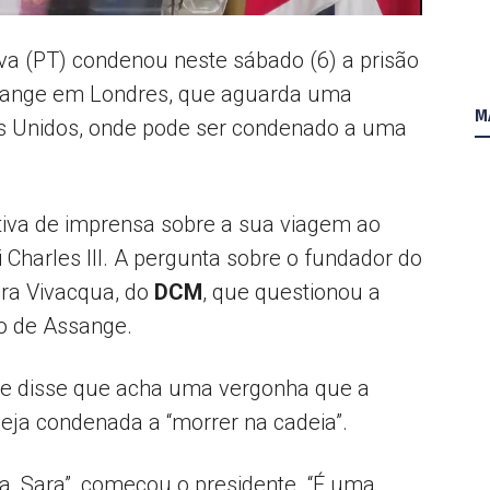
AL
ilva (PT) condenou neste sábado (6) a prisão
Assange em Londres, que aguarda uma
M
os Unidos, onde pode ser condenado a uma
tiva de imprensa sobre a sua viagem ao
 Charles III. A pergunta sobre o fundador do
Sara Vivacqua, do
DCM
, que questionou a
ão de Assange.
 e disse que acha uma vergonha que a
eja condenada a “morrer na cadeia”.
a, Sara”, começou o presidente. “É uma