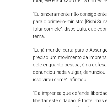
total, ele é acusado de 18 crimes 
“Eu sinceramente não consigo enten
para o primeiro-ministro [Rishi Su
falar com ele”, disse Lula, que c
tema.
“Eu já mandei carta para o Assange
preciso um movimento da imprensa
dele enquanto pessoa, é na defesa 
denunciou nada vulgar, denunciou 
isso virou crime”, afirmou.
“E a imprensa que defende liberd
libertar este cidadão. É triste, mas