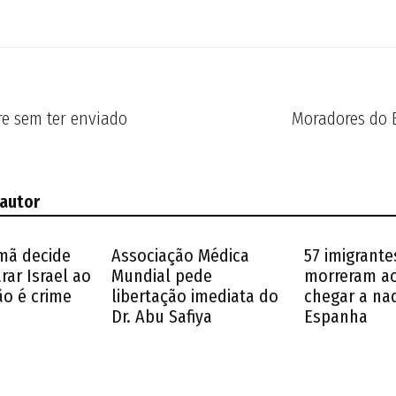
vre sem ter enviado
Moradores do 
 autor
emã decide
Associação Médica
57 imigrante
ar Israel ao
Mundial pede
morreram ao
o é crime
libertação imediata do
chegar a na
Dr. Abu Safiya
Espanha