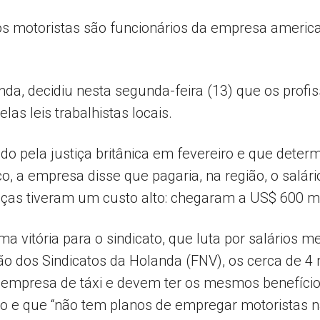
os motoristas são funcionários da empresa americ
Popular
da, decidiu nesta segunda-feira (13) que os profi
las leis trabalhistas locais.
–
o pela justiça britânica em fevereiro e que determ
rço, a empresa disse que pagaria, na região, o salá
ças tiveram um custo alto: chegaram a US$ 600 mil
a vitória para o sindicato, que luta por salários m
AL
 dos Sindicatos da Holanda (FNV), os cerca de 4 m
empresa de táxi e devem ter os mesmos benefícios 
ão e que “não tem planos de empregar motoristas n