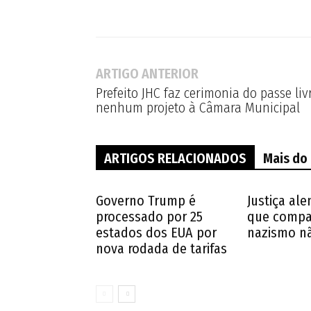
ARTIGO ANTERIOR
Prefeito JHC faz cerimonia do passe li
nenhum projeto à Câmara Municipal
ARTIGOS RELACIONADOS
Mais do
Governo Trump é
Justiça al
processado por 25
que compar
estados dos EUA por
nazismo nã
nova rodada de tarifas