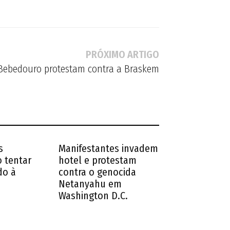
PRÓXIMO ARTIGO
Bebedouro protestam contra a Braskem
s
Manifestantes invadem
 tentar
hotel e protestam
do à
contra o genocida
Netanyahu em
Washington D.C.