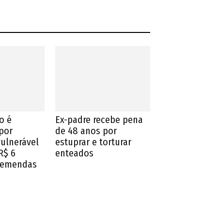
o é
Ex-padre recebe pena
por
de 48 anos por
vulnerável
estuprar e torturar
R$ 6
enteados
 emendas