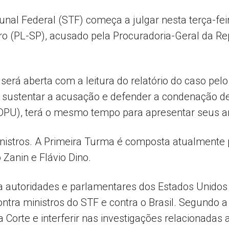
al Federal (STF) começa a julgar nesta terça-feir
o (PL-SP), acusado pela Procuradoria-Geral da Re
Popular
erá aberta com a leitura do relatório do caso pel
 sustentar a acusação e defender a condenação de 
–
 (DPU), terá o mesmo tempo para apresentar seus 
istros. A Primeira Turma é composta atualmente p
 Zanin e Flávio Dino.
AL
a autoridades e parlamentares dos Estados Unidos
tra ministros do STF e contra o Brasil. Segundo a
 Corte e interferir nas investigações relacionadas 