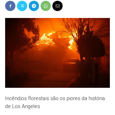
Popular
–
AL
Incêndios florestais são os piores da história
de Los Angeles