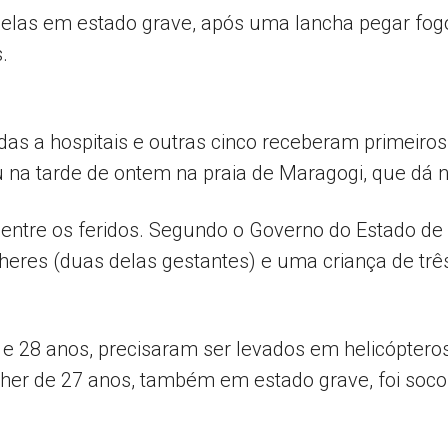
 delas em estado grave, após uma lancha pegar fo
AL
.
das a hospitais e outras cinco receberam primeiro
na tarde de ontem na praia de Maragogi, que dá 
entre os feridos. Segundo o Governo do Estado de 
eres (duas delas gestantes) e uma criança de três
 e 28 anos, precisaram ser levados em helicóptero
lher de 27 anos, também em estado grave, foi soc