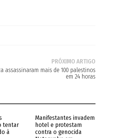
PRÓXIMO ARTIGO
za assassinaram mais de 100 palestinos
em 24 horas
s
Manifestantes invadem
 tentar
hotel e protestam
do à
contra o genocida