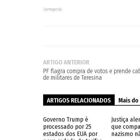
Carregando...
ARTIGO ANTERIOR
PF flagra compra de votos e prende cab
de militares de Teresina
ARTIGOS RELACIONADOS
Mais do
Governo Trump é
Justiça al
processado por 25
que compar
estados dos EUA por
nazismo nã