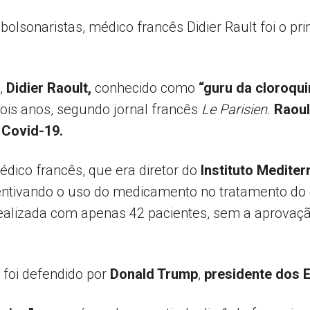
olsonaristas, médico francês Didier Rault foi o p
Popular
,
Didier Raoult,
conhecido como
“guru da cloroqui
ois anos, segundo jornal francês
Le Parisien
.
Raoul
 Covid-19.
–
dico francês, que era diretor do
Instituto Mediter
entivando o uso do medicamento no tratamento do c
i realizada com apenas 42 pacientes, sem a aprova
AL
 foi defendido por
Donald Trump
,
presidente dos 