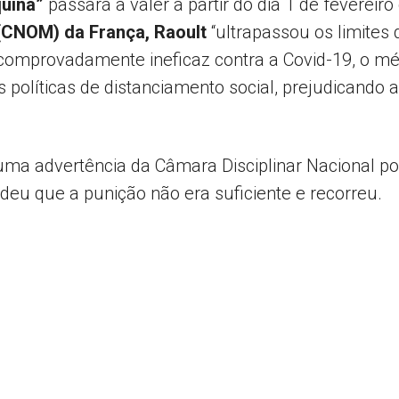
quina”
passará a valer a partir do dia 1 de feverei
(CNOM) da França, Raoult
“ultrapassou os limites 
omprovadamente ineficaz contra a Covid-19, o méd
 políticas de distanciamento social, prejudicando
 uma advertência da Câmara Disciplinar Nacional p
deu que a punição não era suficiente e recorreu.