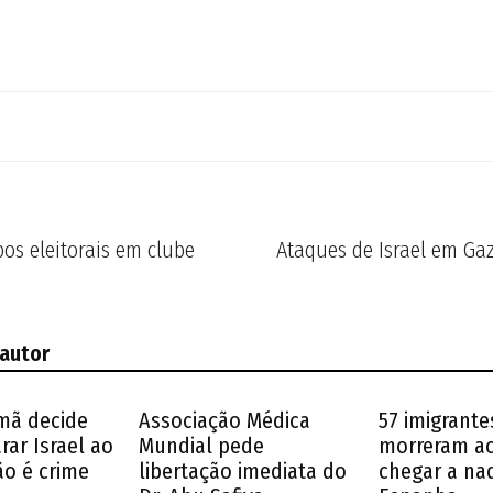
os eleitorais em clube
Ataques de Israel em Ga
 autor
emã decide
Associação Médica
57 imigrante
ar Israel ao
Mundial pede
morreram ao
o é crime
libertação imediata do
chegar a na