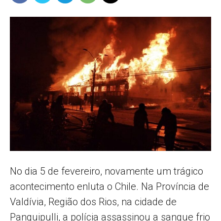
Popular
–
AL
No dia 5 de fevereiro, novamente um trágico
acontecimento enluta o Chile. Na Província de
Valdívia, Região dos Rios, na cidade de
Panquipulli, a polícia assassinou a sangue frio