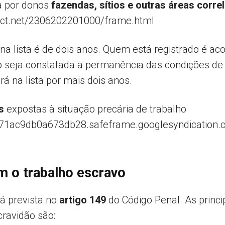
ta por donos
fazendas, sítios e outras áreas corr
t.net/2306202201000/frame.html
a lista é de dois anos. Quem está registrado é 
o seja constatada a permanência das condições d
á na lista por mais dois anos.
s
expostas à situação precária de trabalho
a71ac9db0a673db28.safeframe.googlesyndication.
m o trabalho escravo
tá prevista no
artigo 149
do Código Penal. As princip
ravidão são: