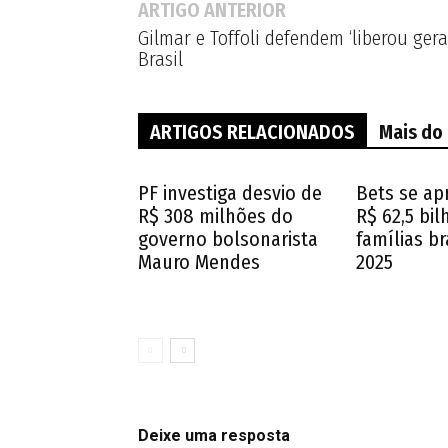
ARTIGO ANTERIOR
Gilmar e Toffoli defendem ‘liberou gera
Brasil
ARTIGOS RELACIONADOS
Mais do
PF investiga desvio de
Bets se ap
R$ 308 milhões do
R$ 62,5 bi
governo bolsonarista
famílias br
Mauro Mendes
2025
Deixe uma resposta