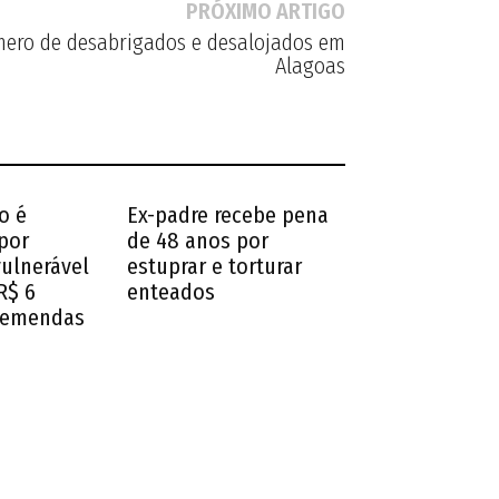
PRÓXIMO ARTIGO
mero de desabrigados e desalojados em
Alagoas
o é
Ex-padre recebe pena
por
de 48 anos por
vulnerável
estuprar e torturar
R$ 6
enteados
 emendas