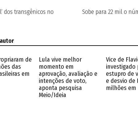
l’ dos transgênicos no
Sobe para 22 mil o nú
 autor
ropriaram de
Lula vive melhor
Vice de Flavi
lhões das
momento em
investigado 
asileiras em
aprovação, avaliação e
estupro de 
intenções de voto,
e desvio de 
aponta pesquisa
milhões em
Meio/Ideia