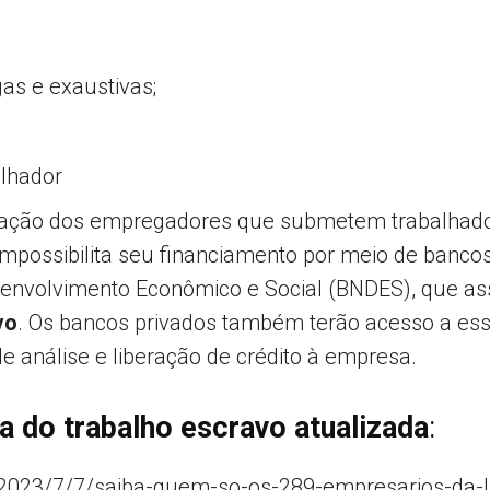
s e exaustivas;
alhador
ação dos empregadores que submetem trabalhadore
possibilita seu financiamento por meio de bancos
esenvolvimento Econômico e Social (BNDES), que a
vo
. Os bancos privados também terão acesso a es
e análise e liberação de crédito à empresa.
ja do trabalho escravo atualizada
:
l/2023/7/7/saiba-quem-so-os-289-empresarios-da-li