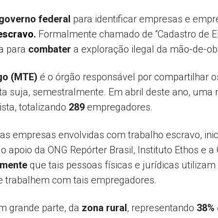
governo federal
para identificar empresas e emp
 escravo
.
Formalmente chamado de “Cadastro de Emp
Popular
da para
combater
a exploração ilegal da mão-de-ob
go (MTE)
é o órgão responsável por compartilhar 
sta suja, semestralmente. Em abril deste ano, uma n
–
ista, totalizando
289
empregadores.
 das empresas envolvidas com trabalho escravo, ini
 apoio da ONG Repórter Brasil, Instituto Ethos e a
AL
lmente
que tais pessoas físicas e jurídicas utilizam
e trabalhem com tais empregadores.
m grande parte, da
zona rural
, representando
38% 