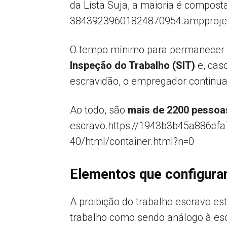
da Lista Suja, a maioria é compos
38439239601824870954.ampprojec
O tempo mínimo para permanecer n
Inspeção do Trabalho (SIT)
e, cas
escravidão, o empregador continuar
Ao todo, são
mais de 2200 pessoa
escravo.https://1943b3b45a886cf
40/html/container.html?n=0
Elementos que configura
A proibição do trabalho escravo es
trabalho como sendo análogo à esc