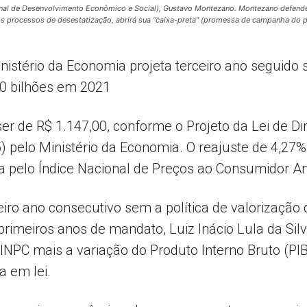
al de Desenvolvimento Econômico e Social), Gustavo Montezano. Montezano defendeu
nos processos de desestatização, abrirá sua “caixa-preta” (promessa de campanha do p
Popular
istério da Economia projeta terceiro ano seguido
00 bilhões em 2021
r de R$ 1.147,00, conforme o Projeto da Lei de Di
–
) pelo Ministério da Economia. O reajuste de 4,27%
a pelo Índice Nacional de Preços ao Consumidor A
eiro ano consecutivo sem a política de valorização 
primeiros anos de mandato, Luiz Inácio Lula da Si
AL
 INPC mais a variação do Produto Interno Bruto (PI
a em lei.