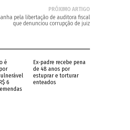
PRÓXIMO ARTIGO
nha pela libertação de auditora fiscal
que denunciou corrupção de juiz
o é
Ex-padre recebe pena
por
de 48 anos por
vulnerável
estuprar e torturar
R$ 6
enteados
 emendas