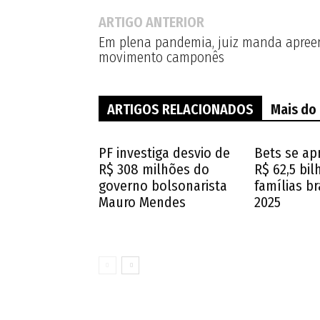
ARTIGO ANTERIOR
Em plena pandemia, juiz manda apreen
movimento camponês
ARTIGOS RELACIONADOS
Mais do
PF investiga desvio de
Bets se ap
R$ 308 milhões do
R$ 62,5 bi
governo bolsonarista
famílias br
Mauro Mendes
2025