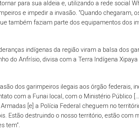
ornar para sua aldeia e, utilizando a rede social 
impeiros e impedir a invasão. “Quando chegaram, os
– que também faziam parte dos equipamentos dos in
eranças indígenas da região viram a balsa dos gar
inho do Anfrísio, divisa com a Terra Indígena Xipay
são dos garimpeiros ilegais aos órgão federais, inc
ontato com a Funai local, com o Ministério Público
Armadas [e] a Polícia Federal cheguem no territór
s. Estão destruindo o nosso território, estão com
s tem”.