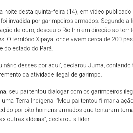
noite desta quinta-feira (14), em vídeo publicado
 foi invadida por garimpeiros armados. Segundo a 
Popular
ção de ouro, desceu o Rio Iriri em direção ao territ
. O território Xipaya, onde vivem cerca de 200 pess
te do estado do Pará.
–
uinário desses por aqui’, declarou Juma, contando
cremento da atividade ilegal de garimpo.
, seu pai tentou dialogar com os garimpeiros ileg
AL
de uma Terra Indígena. “Meu pai tentou filmar a aç
edido por oito homens armados que tentaram tomar 
as outras aldeias”, declarou a líder.