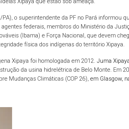
aldeias Xipaya que estão sob ameaça.
L/PA), o superintendente da PF no Pará informou q
gentes federais, membros do Ministério da Justiça,
váveis (Ibama) e Força Nacional, que devem cheg
egridade física dos indígenas do território Xipaya.
ígena Xipaya foi homologada em 2012.
Juma Xipay
trução da usina hidrelétrica de Belo Monte. Em 202
bre Mudanças Climáticas (COP 26),
em Glasgow, n