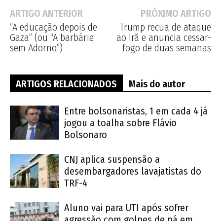
ARTIGO ANTERIOR
PRÓXIMO ARTIGO
“A educação depois de
Trump recua de ataque
Gaza” (ou “A barbárie
ao Irã e anuncia cessar-
sem Adorno”)
fogo de duas semanas
ARTIGOS RELACIONADOS
Mais do autor
Entre bolsonaristas, 1 em cada 4 já
jogou a toalha sobre Flávio
Bolsonaro
CNJ aplica suspensão a
desembargadores lavajatistas do
TRF-4
Aluno vai para UTI após sofrer
agressão com golpes de pá em