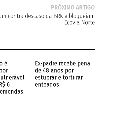
PRÓXIMO ARTIGO
am contra descaso da BRK e bloqueiam
Ecovia Norte
o é
Ex-padre recebe pena
por
de 48 anos por
vulnerável
estuprar e torturar
R$ 6
enteados
 emendas