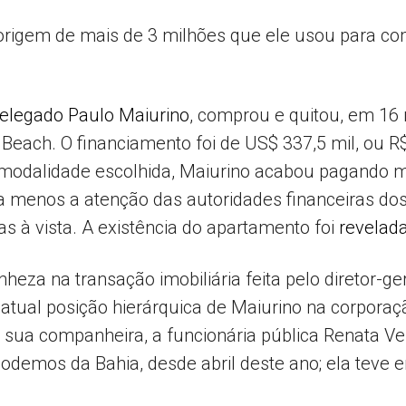
a origem de mais de 3 milhões que ele usou para c
Popular
elegado Paulo Maiurino
, comprou e quitou, em 1
Beach. O financiamento foi de US$ 337,5 mil, ou R
odalidade escolhida, Maiurino acabou pagando mai
–
a menos a atenção das autoridades financeiras dos
as à vista. A existência do apartamento foi
revelada
heza na transação imobiliária feita pelo diretor-ge
AL
 atual posição hierárquica de Maiurino na corporaç
á sua companheira, a funcionária pública Renata Vei
Podemos da Bahia, desde abril deste ano; ela teve