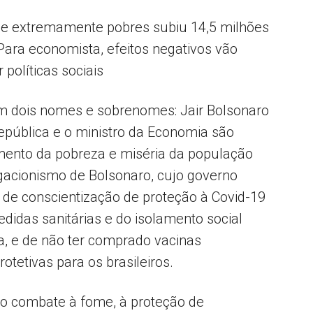
 e extremamente pobres subiu 14,5 milhões
Para economista, efeitos negativos vão
Popular
 políticas sociais
em dois nomes e sobrenomes: Jair Bolsonaro
epública e o ministro da Economia são
–
mento da pobreza e miséria da população
negacionismo de Bolsonaro, cujo governo
e conscientização de proteção à Covid-19
didas sanitárias e do isolamento social
AL
a, e de não ter comprado vacinas
otetivas para os brasileiros.
o combate à fome, à proteção de