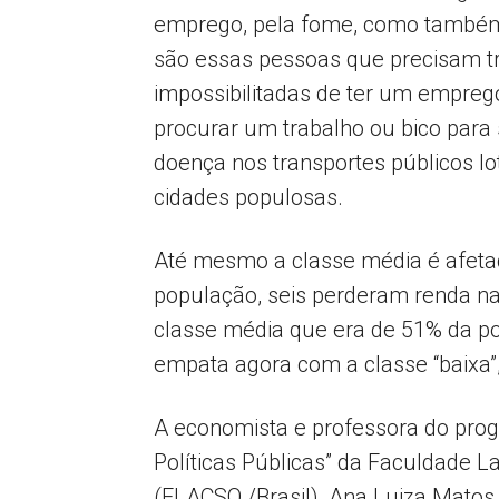
emprego, pela fome, como também
são essas pessoas que precisam tr
impossibilitadas de ter um emprego
procurar um trabalho ou bico para 
doença nos transportes públicos l
cidades populosas.
Até mesmo a classe média é afetad
população, seis perderam renda n
classe média que era de 51% da po
empata agora com a classe “baixa
A economista e professora do pro
Políticas Públicas” da Faculdade L
(FLACSO /Brasil), Ana Luiza Matos 