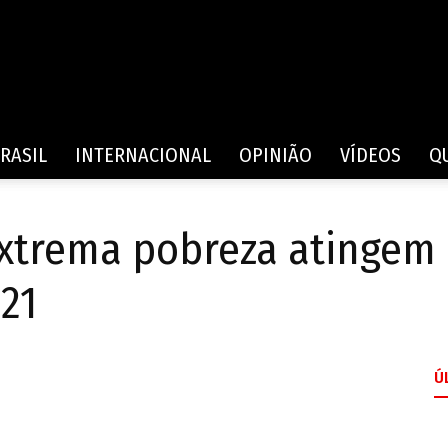
Rede
RASIL
INTERNACIONAL
OPINIÃO
VÍDEOS
Q
trema pobreza atingem 6
de
021
Ú
Comunicação