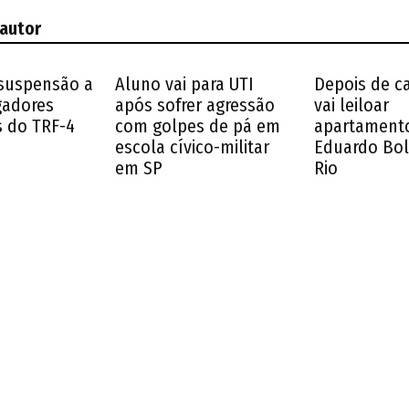
 autor
 suspensão a
Aluno vai para UTI
Depois de ca
adores
após sofrer agressão
vai leiloar
s do TRF-4
com golpes de pá em
apartament
escola cívico-militar
Eduardo Bol
em SP
Rio