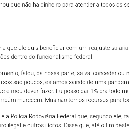
rmou que não há dinheiro para atender a todos os se
Popular
goria que ele quis beneficiar com um reajuste salar
ões dentro do funcionalismo federal.
–
omento, falou, da nossa parte, se vai conceder ou 
cursos são poucos, estamos saindo de uma pandemi
ue é meu dever fazer. Eu posso dar 1% pra todo mu
AL
também merecem. Mas não temos recursos para to
l e a Polícia Rodoviária Federal que, segundo ele,
o ilegal e outros ilícitos. Disse que, até o fim des