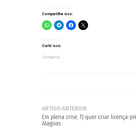
Compartilhe isso:
Curtir isso:
Carregando...
ARTIGO ANTERIOR
Em plena crise, TJ quer criar licença-p
Alagoas