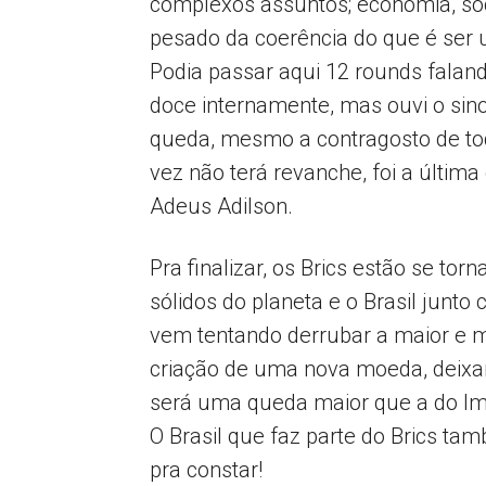
complexos assuntos; economia, soci
pesado da coerência do que é ser u
Podia passar aqui 12 rounds falan
doce internamente, mas ouvi o sino
queda, mesmo a contragosto de tod
vez não terá revanche, foi a últim
Adeus Adilson.
Pra finalizar, os Brics estão se t
sólidos do planeta e o Brasil junto 
vem tentando derrubar a maior e 
criação de uma nova moeda, deixan
será uma queda maior que a do I
O Brasil que faz parte do Brics ta
pra constar!