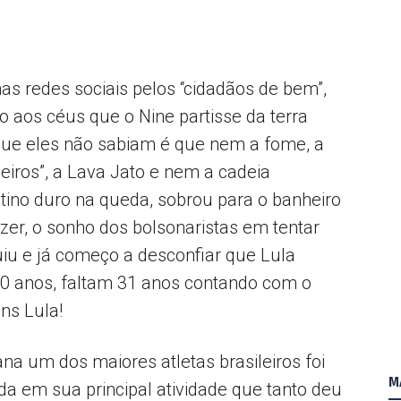
Popular
s redes sociais pelos “cidadãos de bem”,
do aos céus que o Nine partisse da terra
que eles não sabiam é que nem a fome, a
leiros”, a Lava Jato e nem a cadeia
–
ino duro na queda, sobrou para o banheiro
zer, o sonho dos bolsonaristas em tentar
iu e já começo a desconfiar que Lula
120 anos, faltam 31 anos contando com o
AL
ns Lula!
na um dos maiores atletas brasileiros foi
M
a em sua principal atividade que tanto deu