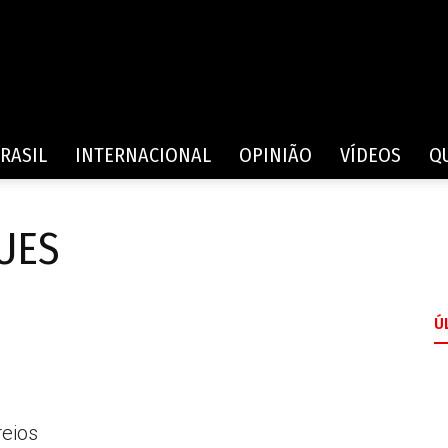
Rede
RASIL
INTERNACIONAL
OPINIÃO
VÍDEOS
Q
UES
de
Ú
Comunicação
reios