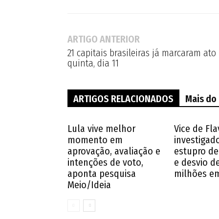
ARTIGO ANTERIOR
21 capitais brasileiras já marcaram at
quinta, dia 11
ARTIGOS RELACIONADOS
Mais do
Lula vive melhor
Vice de Fla
momento em
investigad
aprovação, avaliação e
estupro de
intenções de voto,
e desvio d
aponta pesquisa
milhões e
Meio/Ideia