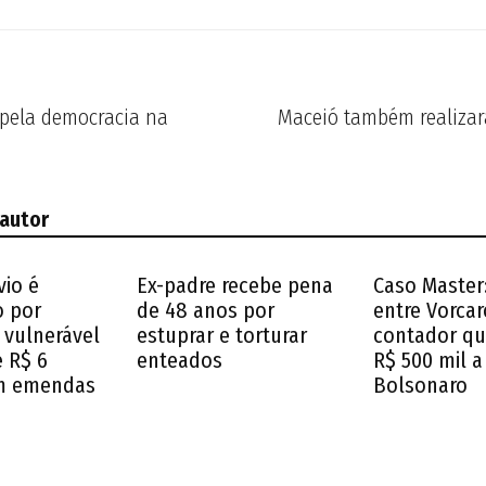
o pela democracia na
Maceió também realizará
 autor
vio é
Ex-padre recebe pena
Caso Master:
o por
de 48 anos por
entre Vorcar
 vulnerável
estuprar e torturar
contador q
e R$ 6
enteados
R$ 500 mil a
m emendas
Bolsonaro