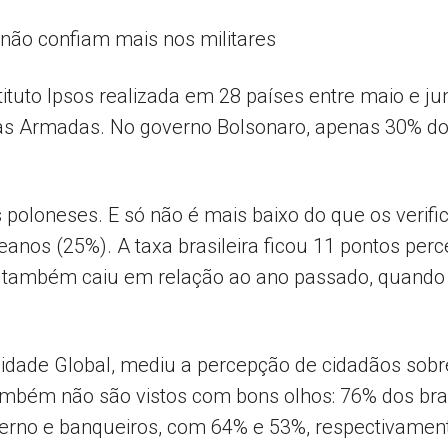
s não confiam mais nos militares
Popular
uto Ipsos realizada em 28 países entre maio e junh
 Armadas. No governo Bolsonaro, apenas 30% dos 
–
os poloneses. E só não é mais baixo do que os verif
eanos (25%). A taxa brasileira ficou 11 pontos per
e também caiu em relação ao ano passado, quando 3
AL
ilidade Global, mediu a percepção de cidadãos sobr
ambém não são vistos com bons olhos: 76% dos bras
erno e banqueiros, com 64% e 53%, respectivamen