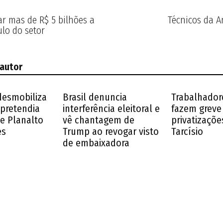
r mas de R$ 5 bilhões a
Técnicos da A
ulo do setor
 autor
desmobiliza
Brasil denuncia
Trabalhador
pretendia
interferência eleitoral e
fazem greve
 e Planalto
vê chantagem de
privatizaçõe
es
Trump ao revogar visto
Tarcísio
de embaixadora