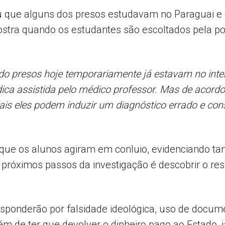
ou que alguns dos presos estudavam no Paraguai e
tra quando os estudantes são escoltados pela pol
do presos hoje temporariamente já estavam no inter
dica assistida pelo médico professor. Mas de acord
ciais eles podem induzir um diagnóstico errado e co
 que os alunos agiram em conluio, evidenciando t
 próximos passos da investigação é descobrir o re
sponderão por falsidade ideológica, uso de docume
lém de ter que devolver o dinheiro pago ao Estado,